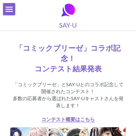
SAY-U
SAY-U
遊び方
「コミックブリーゼ」コラボ記
SAY-Uプレミアム
念！
プライバシーポリシー
コンテスト結果発表
利用規約
「コミックブリーゼ」とSAY-Uとのコラボ記念して
開催されたコンテスト！
FAQ
多数の応募者から選ばれたSAY-Uキャストさんを発
表します！
お問い合わせ
コンテスト概要はこちら
検索