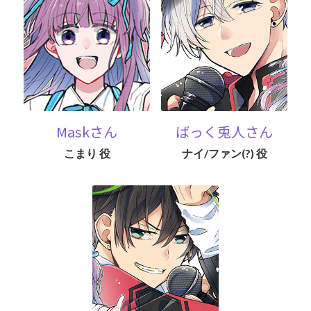
Maskさん
ばっく兎人さん
こまり 役
ナイ/ファン(?) 役