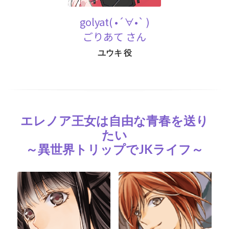
golyat( •´∀•` )
ごりあて さん
ユウキ 役
エレノア王女は自由な青春を送り
たい
～異世界トリップでJKライフ～